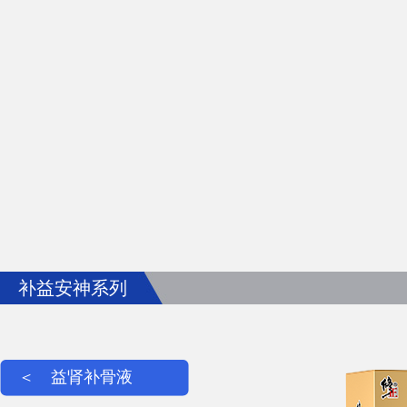
补益安神系列
＜
益肾补骨液