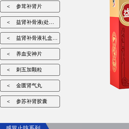
＜
参茸补肾片
＜
益肾补骨液(处…
＜
益肾补骨液礼盒…
＜
养血安神片
＜
刺五加颗粒
＜
金匮肾气丸
＜
参苏补肾胶囊
感冒止咳系列