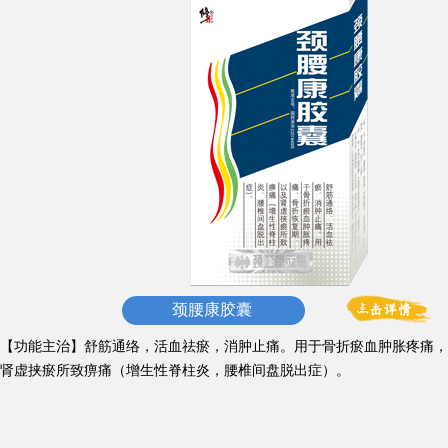
颈腰康胶囊
【功能主治】舒筋通络，活血祛瘀，消肿止痛。用于骨折瘀血肿胀疼痛，
肾虚挟瘀所致痹痛（增生性脊柱炎，腰椎间盘脱出症）。