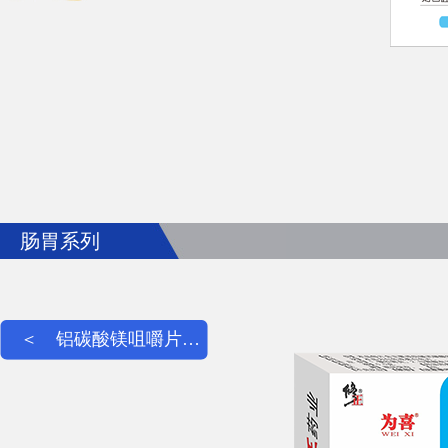
肠胃系列
＜
铝碳酸镁咀嚼片…