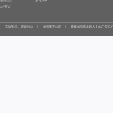
最新动态
肠胃系列
公司简介
友情链接：
修正药业
｜
颈腰康事业部
｜
修正颈腰康全国大学生广告艺