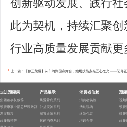
创新驱动发展、践行社
此为契机，持续汇聚创
行业高质量发展贡献更
上一篇：
【修正荣耀】从车间到国赛舞台，她用技能点亮匠心之光 ——记修
走进颈腰康
产品展示
消费者信赖
颈腰
集团董事长致辞
风湿骨病系列
消费者笑脸
视频
颈腰康事业部总经理致辞
补益安神系列
活动现场
颈腰
发展历程
感冒止咳系列
终端包装
颈腰
颈腰康荣誉
抗菌消炎系列
培训合作
颈腰