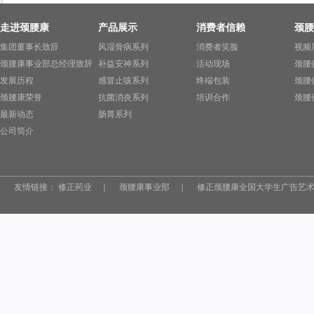
走进颈腰康
产品展示
消费者信赖
颈腰
集团董事长致辞
风湿骨病系列
消费者笑脸
视频
颈腰康事业部总经理致辞
补益安神系列
活动现场
颈腰
发展历程
感冒止咳系列
终端包装
颈腰
颈腰康荣誉
抗菌消炎系列
培训合作
颈腰
最新动态
肠胃系列
公司简介
友情链接：
修正药业
｜
颈腰康事业部
｜
修正颈腰康全国大学生广告艺