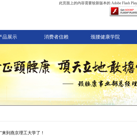
此页面上的内容需要较新版本的 Adobe Flash Play
产品展示
消费者信赖
颈腰健康学院
精”来到燕京理工大学了！